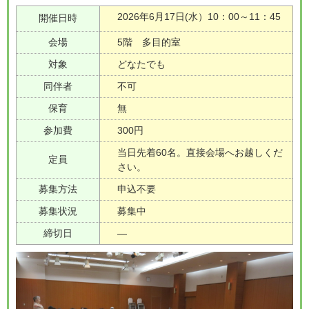
2026年6月17日(水）10：00～11：45
開催日時
会場
5階 多目的室
対象
どなたでも
同伴者
不可
保育
無
参加費
300円
当日先着60名。直接会場へお越しくだ
定員
さい。
募集方法
申込不要
募集状況
募集中
締切日
―